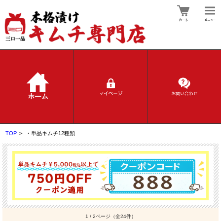
TOP
>
・単品キムチ12種類
1 / 2ページ
（全24件）