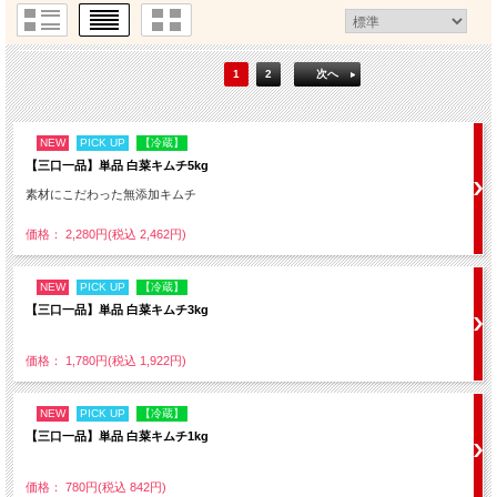
1
2
次へ
NEW
PICK UP
【冷蔵】
【三口一品】単品 白菜キムチ5kg
素材にこだわった無添加キムチ
価格： 2,280円(税込 2,462円)
NEW
PICK UP
【冷蔵】
【三口一品】単品 白菜キムチ3kg
価格： 1,780円(税込 1,922円)
NEW
PICK UP
【冷蔵】
【三口一品】単品 白菜キムチ1kg
価格： 780円(税込 842円)