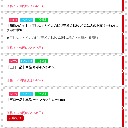
価格： 780円(税込 842円)
NEW
PICK UP
【冷蔵】
【漬物おかず】＼干しなすとイカのピリ辛和え210g／ ごはんのお友！一品おつ
まみに最適！
★干しなすとイカのピリ辛和え210g /1袋! ふるさとの味～ 新商品
価格： 480円(税込 518円)
NEW
PICK UP
【冷蔵】
【三口一品】単品 ネギキムチ415g
価格： 780円(税込 842円)
NEW
PICK UP
【冷蔵】
【三口一品】単品 チョンガクキムチ415g
価格： 680円(税込 734円)
在庫切れ