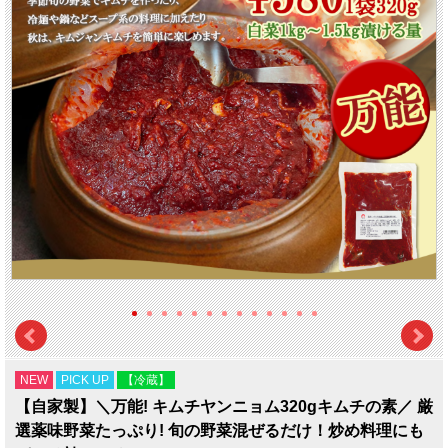
NEW
PICK UP
【冷蔵】
【自家製】＼万能! キムチヤンニョム320gキムチの素／ 厳
選薬味野菜たっぷり! 旬の野菜混ぜるだけ！炒め料理にも