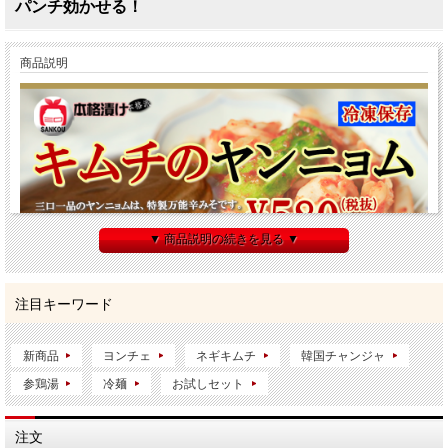
パンチ効かせる！
商品説明
▼ 商品説明の続きを見る ▼
注目キーワード
新商品
ヨンチェ
ネギキムチ
韓国チャンジャ
参鶏湯
冷麺
お試しセット
注文