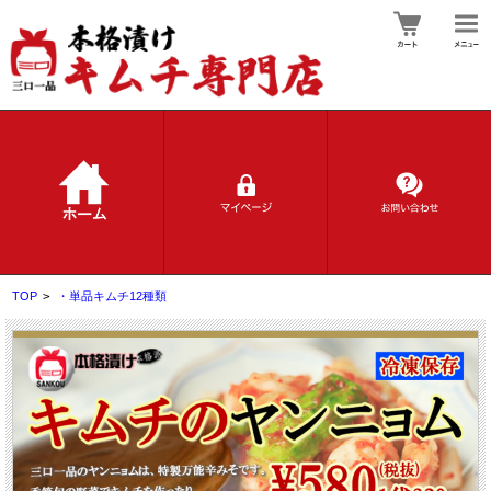
TOP
>
・単品キムチ12種類