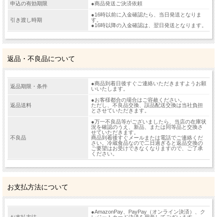
申込の有効期限
●商品発送ご決済依頼
●16時以前に入金確認たら、当日発送となりま
引き渡し時期
す。
●16時以降の入金確認は、翌日発送となります。
返品・不良品について
●商品到着日後すぐご連絡いただきますようお願
返品期限・条件
いいたします。
●お客様都合の場合はご容赦ください。
返品送料
ただし、不良品交換、誤品配送交換は当社負担
とさせていただきます。
●万一不良品等がございましたら、当店の在庫状
況を確認のうえ、新品、または同等品と交換さ
せていただきます。
不良品
商品到着後すぐメールまたは電話でご連絡くだ
さい。冷蔵食品なので二日過ぎると返品交換の
ご要望はお受けできなくなりますので、ご了承
ください。
お支払方法について
●AmazonPay、PayPay（オンライン決済）、ク