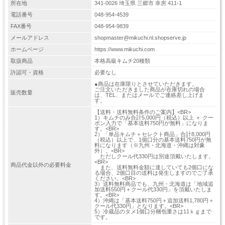
所在地
341-0026 埼玉県 三郷市 幸房 411-1
電話番号
048-954-4539
FAX番号
048-954-9839
メールアドレス
shopmaster@mikuchi.nl.shopserve.jp
ホームページ
https://www.mikuchi.com
取扱商品
本格高級キムチ20種類
許認可・資格
必要なし
●商品は在庫限りとさせていただきます。
ご注文いただきました商品が在庫切れの場合
販売数量
は、TEL、またはメールでご連絡差し上げま
す。
【送料・送料無料条件のご案内】<BR>
1）キムチのみ合計5,000円（税込）以上 ＋ クー
ポン入力で「基本送料750円が無料」になりま
す。<BR>
2）「単品キムチ＋セレクト商品」合計8,000円
（税込）以上で、1個口分の基本送料750円が無
料になります（※九州・北海道・沖縄は対象
外）。<BR>
ただしクール代330円は別途頂戴いたします。
<BR>
商品代金以外の必要料金
また、送料無料金額に達していても2個口にな
る場合、2個口目の送料は発生しますのでご了承
ください。<BR>
3）送料無料商品でも、九州・北海道は「地域追
加送料550円＋クール代330円」を頂戴いたしま
す。<BR>
4）沖縄は「基本送料750円＋追加送料1,780円＋
クール代330円」となります。<BR>
5）冷蔵品のタメ1個口分梱包重さは11ｋｇまで
です。