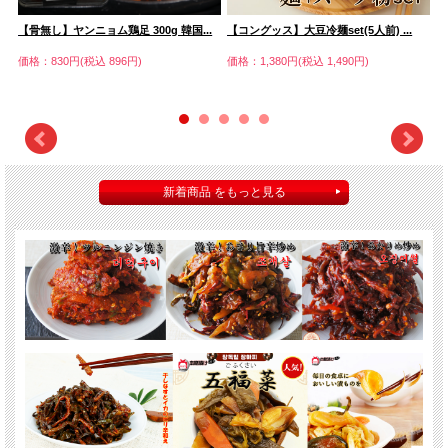
【骨無し】ヤンニョム鶏足 300g 韓国...
【コングッス】大豆冷麺set(5人前) ...
【
70
価格：830円(税込 896円)
価格：1,380円(税込 1,490円)
価
新着商品 をもっと見る