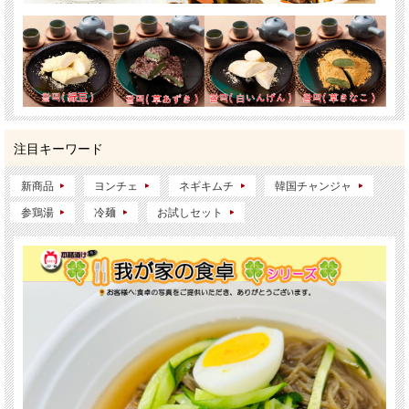
注目キーワード
新商品
ヨンチェ
ネギキムチ
韓国チャンジャ
参鶏湯
冷麺
お試しセット