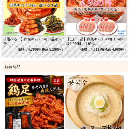
【選べる！】白菜キムチ5kg+3品キム
【三口一品】白菜キムチ10kg（5kg×2
チ
袋）特価! 【秘伝...
価格：4,796円(税込 5,180円)
価格：4,611円(税込 4,980円)
新着商品