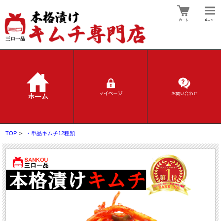
TOP
>
・単品キムチ12種類