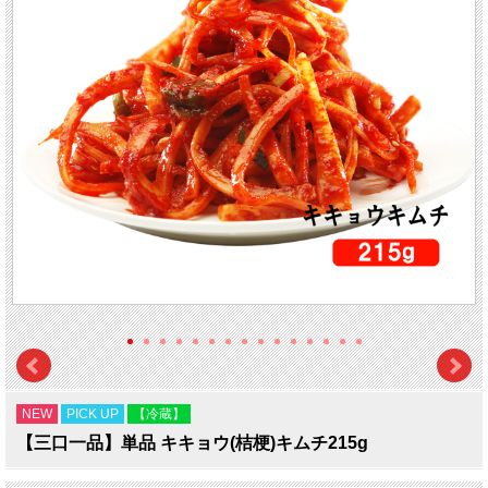
NEW
PICK UP
【冷蔵】
【三口一品】単品 キキョウ(桔梗)キムチ215g