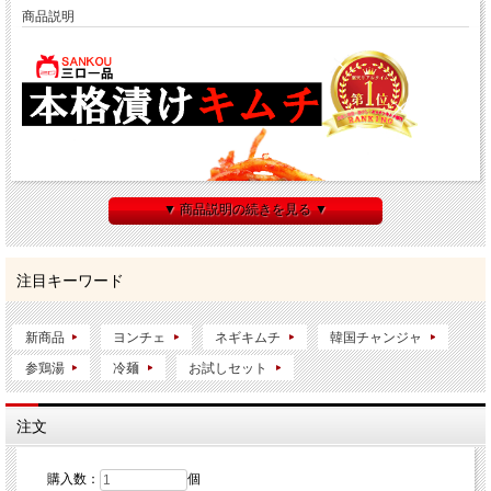
商品説明
▼ 商品説明の続きを見る ▼
注目キーワード
新商品
ヨンチェ
ネギキムチ
韓国チャンジャ
参鶏湯
冷麺
お試しセット
注文
購入数：
個