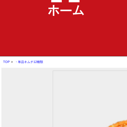
TOP
>
・単品キムチ12種類