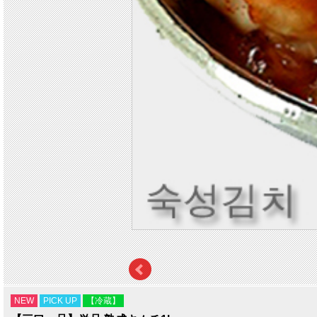
NEW
PICK UP
【冷蔵】