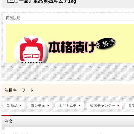
【三口一品】単品 熟成キムチ1kg
商品説明
注目キーワード
新商品
ヨンチェ
ネギキムチ
韓国チャンジャ
参
注文