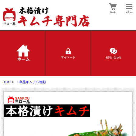
TOP
>
・単品キムチ12種類