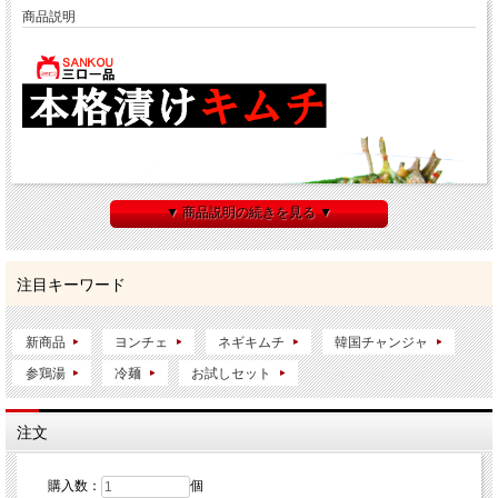
商品説明
▼ 商品説明の続きを見る ▼
注目キーワード
新商品
ヨンチェ
ネギキムチ
韓国チャンジャ
参鶏湯
冷麺
お試しセット
注文
購入数：
個