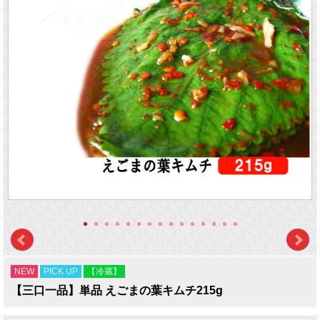
NEW
PICK UP
【冷蔵】
【三口一品】単品 えごまの葉キムチ215g