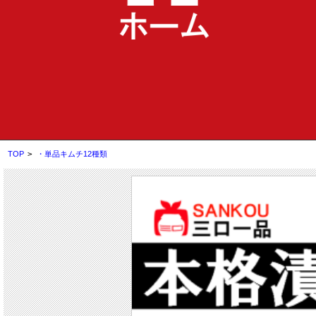
TOP
>
・単品キムチ12種類