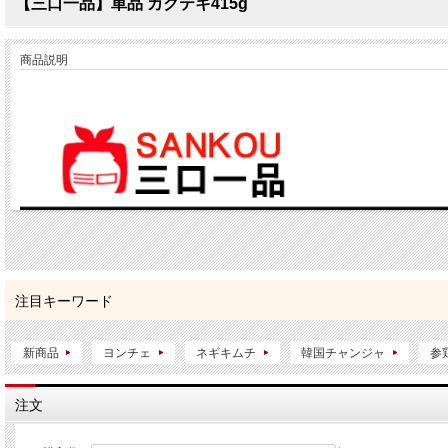
【三口一品】単品 カクテキ415g
商品説明
注目キーワード
新商品
ヨンチェ
ネギキムチ
韓国チャンジャ
参
注文