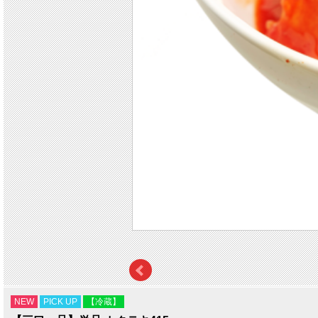
NEW
PICK UP
【冷蔵】