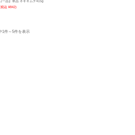
口一品】単品 ネギキムチ415g
(税込 ¥842)
中1件～5件を表示