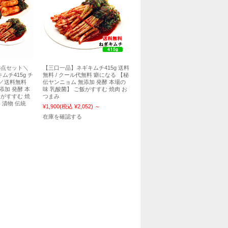
3点セット＼
【三口一品】ネギキムチ415g 送料
ムチ415g チ
無料 / クール代無料 癖になる 【秘
g／送料無料
伝ヤンニョム 無添加 発酵 本場の
添加 発酵 本
味 乳酸菌】 ご飯がすすむ 焼肉 お
飯がすすむ 焼
つまみ
 漬物 伝統
¥1,900
(税込 ¥2,052)
～
在庫を確認する