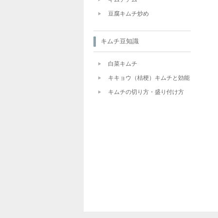
豆腐キムチ炒め
キムチ豆知識
白菜キムチ
キキョウ（桔梗）キムチと効能
キムチの切り方・盛り付け方