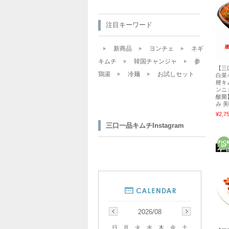
注目キーワード
新商品
ヨンチェ
ネギ
キムチ
韓国チャンジャ
参
【三
鶏湯
冷麺
お試しセット
白菜キ
梗キ
ンニ
酸菌
み 
¥2,7
三口一品キムチInstagram
2026/08
日
月
火
水
木
金
土