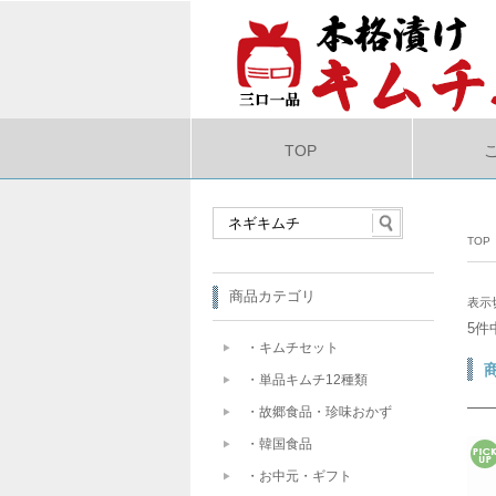
TOP
TOP
商品カテゴリ
表示
5件
・キムチセット
・単品キムチ12種類
・故郷食品・珍味おかず
・韓国食品
・お中元・ギフト