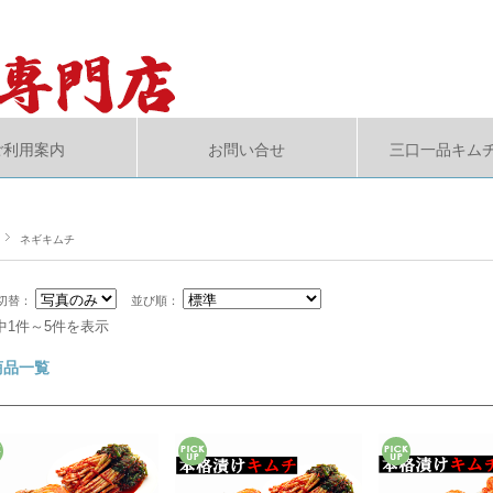
ご利用案内
お問い合せ
三口一品キム
ネギキムチ
切替：
並び順：
中1件～5件を表示
商品一覧