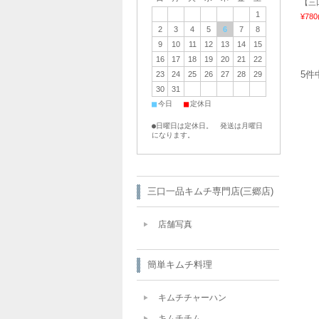
【三
1
¥780
2
3
4
5
6
7
8
9
10
11
12
13
14
15
16
17
18
19
20
21
22
5件
23
24
25
26
27
28
29
30
31
■
■
今日
定休日
●日曜日は定休日。 発送は月曜日
になります。
三口一品キムチ専門店(三郷店)
店舗写真
簡単キムチ料理
キムチチャーハン
キムチチム