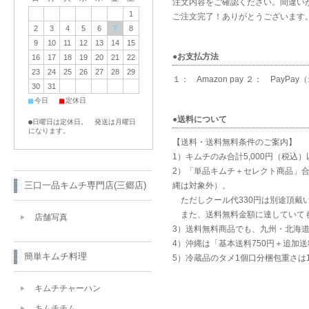
注文内容をご確認ください。間違い
1
ご注文完了！ありがとうございます
2
3
4
5
6
7
8
9
10
11
12
13
14
15
●お支払方法
16
17
18
19
20
21
22
23
24
25
26
27
28
29
１： Amazon pay ２： Pay
30
31
■
■
今日
定休日
●送料について
●日曜日は定休日。 発送は月曜日
になります。
【送料・送料無料条件のご案内】
1）キムチのみ合計5,000円（税込
2）「単品キムチ＋セレクト商品」合
三口一品キムチ専門店(三郷店)
縄は対象外）。
ただしクール代330円は別途頂戴
また、送料無料金額に達していても
店舗写真
3）送料無料商品でも、九州・北海道
4）沖縄は「基本送料750円＋追加送
簡単キムチ料理
5）冷蔵品のタメ1個口分梱包重さは
キムチチャーハン
キムチチム