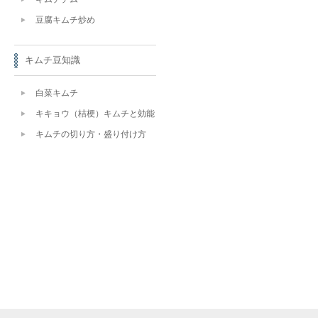
豆腐キムチ炒め
キムチ豆知識
白菜キムチ
キキョウ（桔梗）キムチと効能
キムチの切り方・盛り付け方