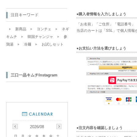
●購入者情報を入力しましょう
注目キーワード
「お名前」「ご住所」「電話番号」
新商品
ヨンチェ
ネギ
当店のカートは「SSL」で個人情報
キムチ
韓国チャンジャ
参
鶏湯
冷麺
お試しセット
●お支払い方法を選びましょう
三口一品キムチInstagram
2026/08
●注文内容を確認しましょう
日
月
火
水
木
金
土