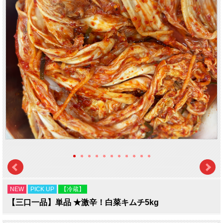
NEW
PICK UP
【冷蔵】
【三口一品】単品 ★激辛！白菜キムチ5kg