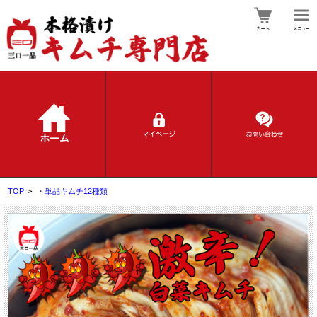
TOP
>
・単品キムチ12種類