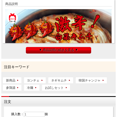
商品説明
▼ 商品説明の続きを見る ▼
注目キーワード
新商品
ヨンチェ
ネギキムチ
韓国チャンジャ
参鶏湯
冷麺
お試しセット
注文
購入数：
個