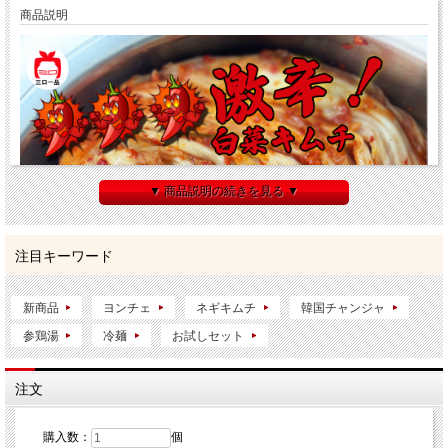
商品説明
▼ 商品説明の続きを見る ▼
注目キーワード
新商品
ヨンチェ
ネギキムチ
韓国チャンジャ
参鶏湯
冷麺
お試しセット
注文
購入数：
個