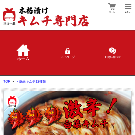
TOP
>
・単品キムチ12種類