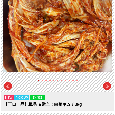
NEW
PICK UP
【冷蔵】
【三口一品】単品 ★激辛！白菜キムチ3kg