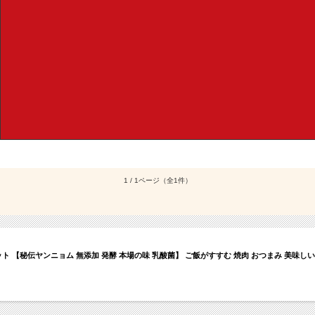
1 / 1ページ
（全1件）
ット 【秘伝ヤンニョム 無添加 発酵 本場の味 乳酸菌】 ご飯がすすむ 焼肉 おつまみ 美味しい