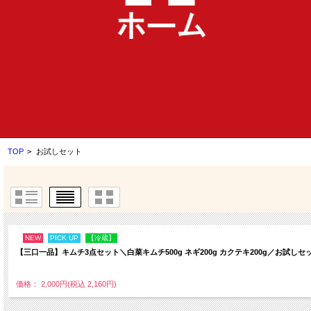
TOP
>
お試しセット
NEW
PICK UP
【冷蔵】
【三口一品】キムチ3点セット＼白菜キムチ500g ネギ200g カクテキ200g／お試しセ
価格： 2,000円(税込 2,160円)