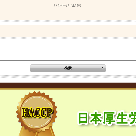
1 / 1ページ
（全1件）