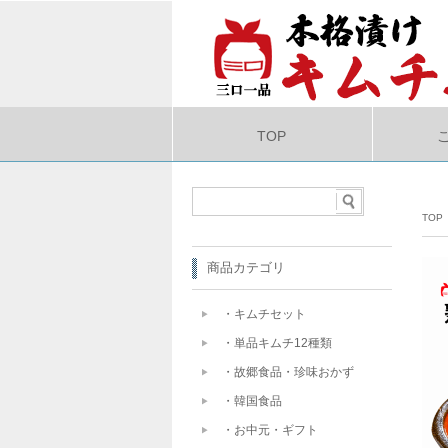
TOP
TOP
商品カテゴリ
・キムチセット
・単品キムチ12種類
・故郷食品・珍味おかず
・韓国食品
・お中元・ギフト