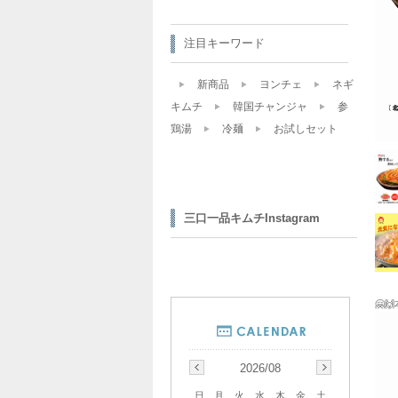
注目キーワード
新商品
ヨンチェ
ネギ
キムチ
韓国チャンジャ
参
鶏湯
冷麺
お試しセット
三口一品キムチInstagram
🤗
2026/08
日
月
火
水
木
金
土