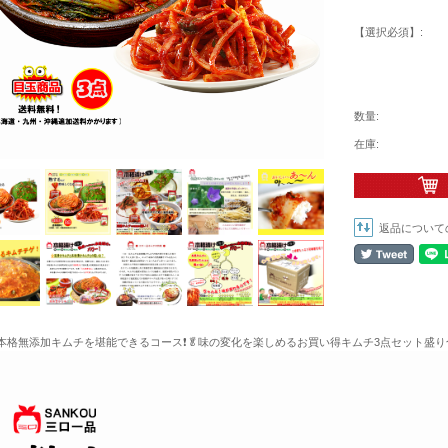
【選択必須】:
数量:
在庫:
返品について
🙌本格無添加キムチを堪能できるコース❗🥬味の変化を楽しめるお買い得キムチ3点セット盛り合