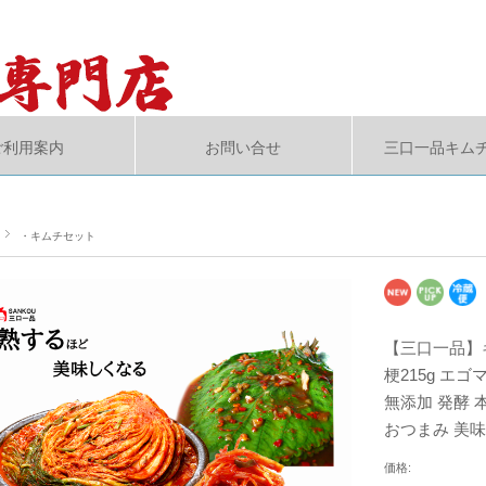
ご利用案内
お問い合せ
三口一品キム
・キムチセット
【三口一品】
梗215g エ
無添加 発酵 
おつまみ 美味
価格: