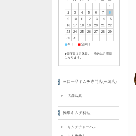
1
2
3
4
5
6
7
8
9
10
11
12
13
14
15
16
17
18
19
20
21
22
23
24
25
26
27
28
29
30
31
■
■
今日
定休日
●日曜日は定休日。 発送は月曜日
になります。
三口一品キムチ専門店(三郷店)
店舗写真
簡単キムチ料理
キムチチャーハン
キムチチム