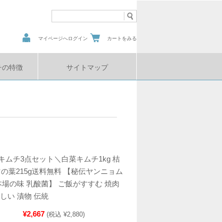
マイページへログイン
カートをみる
チの特徴
サイトマップ
キムチ3点セット＼白菜キムチ1kg 桔
ゴマの葉215g送料無料 【秘伝ヤンニョム
本場の味 乳酸菌】 ご飯がすすむ 焼肉
しい 漬物 伝統
¥2,667
(税込 ¥2,880)