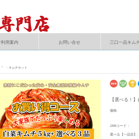
ご利用案内
お問い合せ
三口一品キム
・キムチセット
【選べる！】白
価格:
JANコード：
選べる【一品目】: