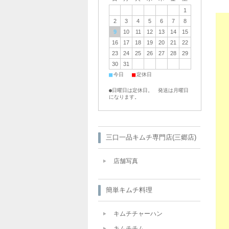
1
2
3
4
5
6
7
8
9
10
11
12
13
14
15
16
17
18
19
20
21
22
23
24
25
26
27
28
29
30
31
■
■
今日
定休日
●日曜日は定休日。 発送は月曜日
になります。
三口一品キムチ専門店(三郷店)
店舗写真
簡単キムチ料理
キムチチャーハン
キムチチム