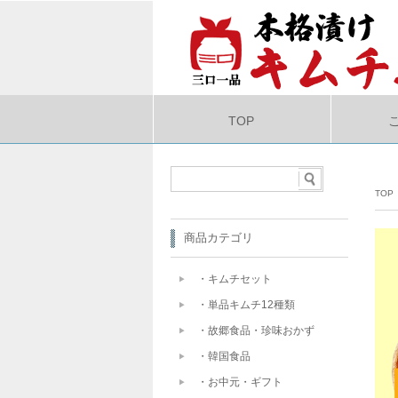
TOP
TOP
商品カテゴリ
・キムチセット
・単品キムチ12種類
・故郷食品・珍味おかず
・韓国食品
・お中元・ギフト