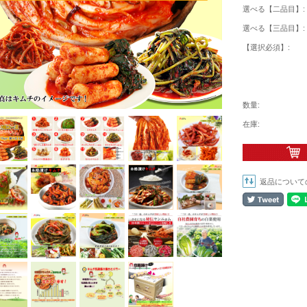
選べる【二品目】:
選べる【三品目】:
【選択必須】:
数量:
在庫:
返品について