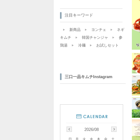
注目キーワード
新商品
ヨンチェ
ネギ
キムチ
韓国チャンジャ
参
鶏湯
冷麺
お試しセット
三口一品キムチInstagram
2026/08
日
月
火
水
木
金
土