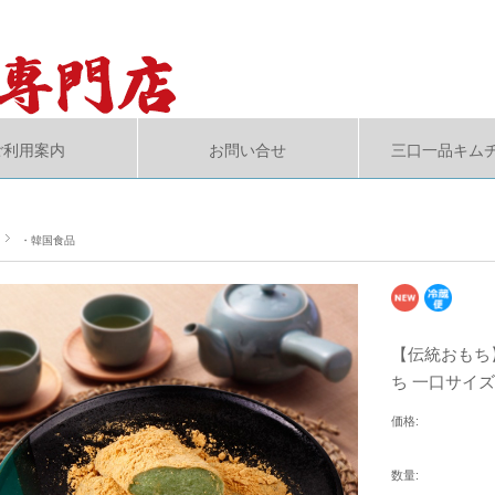
ご利用案内
お問い合せ
三口一品キム
・韓国食品
【伝統おもち
ち 一口サイ
価格:
数量: