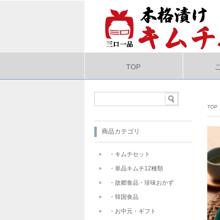
TOP
TOP
商品カテゴリ
・キムチセット
・単品キムチ12種類
・故郷食品・珍味おかず
・韓国食品
・お中元・ギフト