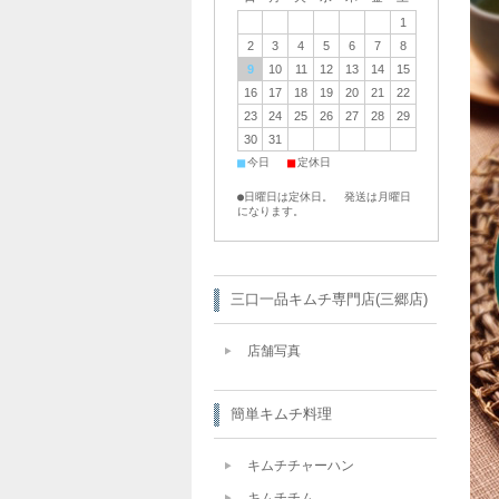
1
2
3
4
5
6
7
8
9
10
11
12
13
14
15
16
17
18
19
20
21
22
23
24
25
26
27
28
29
30
31
■
■
今日
定休日
●日曜日は定休日。 発送は月曜日
になります。
三口一品キムチ専門店(三郷店)
店舗写真
簡単キムチ料理
キムチチャーハン
キムチチム