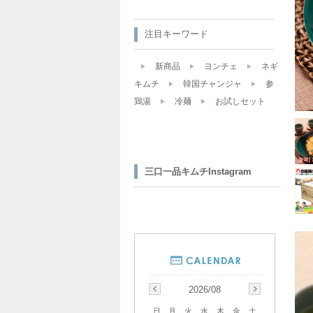
注目キーワード
新商品
ヨンチェ
ネギ
キムチ
韓国チャンジャ
参
鶏湯
冷麺
お試しセット
三口一品キムチInstagram
2026/08
日
月
火
水
木
金
土