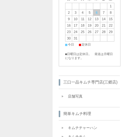
1
2
3
4
5
6
7
8
9
10
11
12
13
14
15
16
17
18
19
20
21
22
23
24
25
26
27
28
29
30
31
■
■
今日
定休日
●日曜日は定休日。 発送は月曜日
になります。
三口一品キムチ専門店(三郷店)
店舗写真
簡単キムチ料理
キムチチャーハン
キムチチム