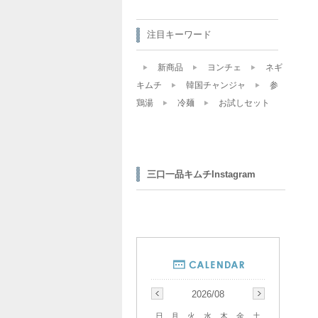
注目キーワード
新商品
ヨンチェ
ネギ
キムチ
韓国チャンジャ
参
鶏湯
冷麺
お試しセット
三口一品キムチInstagram
2026/08
日
月
火
水
木
金
土