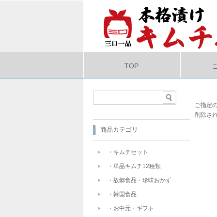
TOP
ご指定
削除さ
商品カテゴリ
・キムチセット
・単品キムチ12種類
・故郷食品・珍味おかず
・韓国食品
・お中元・ギフト