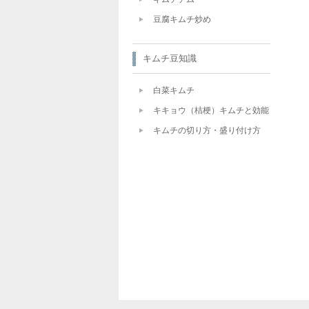
豆腐キムチ炒め
キムチ豆知識
白菜キムチ
キキョウ（桔梗）キムチと効能
キムチの切り方・盛り付け方