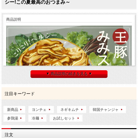
シー!この夏最高のおつまみ～
商品説明
▼ 商品説明の続きを見る ▼
注目キーワード
新商品
ヨンチェ
ネギキムチ
韓国チャンジャ
参鶏湯
冷麺
お試しセット
注文