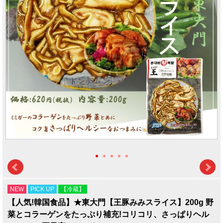
NEW
PICK UP
【冷蔵】
【人気!韓国食品】★東大門【王豚みみスライス】200g 野
菜とコラーゲンをたっぷり補充!コリコリ、さっぱりヘル