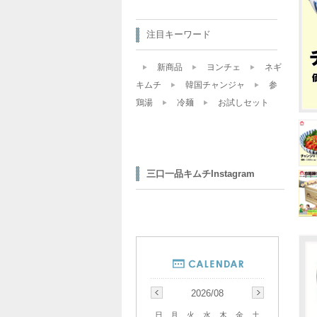
注目キーワード
新商品
ヨンチェ
ネギ
キムチ
韓国チャンジャ
参
鶏湯
冷麺
お試しセット
三口一品キムチInstagram
2026/08
日
月
火
水
木
金
土