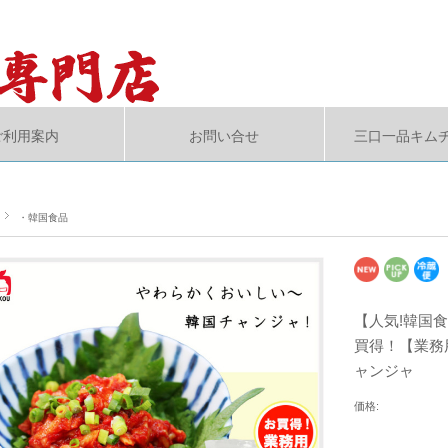
ご利用案内
お問い合せ
三口一品キム
・韓国食品
【人気!韓国食
買得！【業務
ャンジャ
価格: