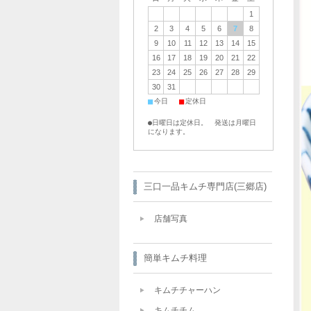
1
2
3
4
5
6
7
8
9
10
11
12
13
14
15
16
17
18
19
20
21
22
23
24
25
26
27
28
29
30
31
■
■
今日
定休日
●日曜日は定休日。 発送は月曜日
になります。
三口一品キムチ専門店(三郷店)
店舗写真
簡単キムチ料理
キムチチャーハン
キムチチム