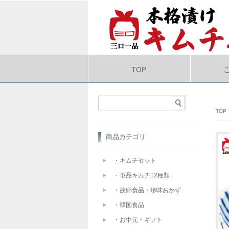
TOP
TOP
商品カテゴリ
・キムチセット
・単品キムチ12種類
・故郷食品・珍味おかず
・韓国食品
・お中元・ギフト