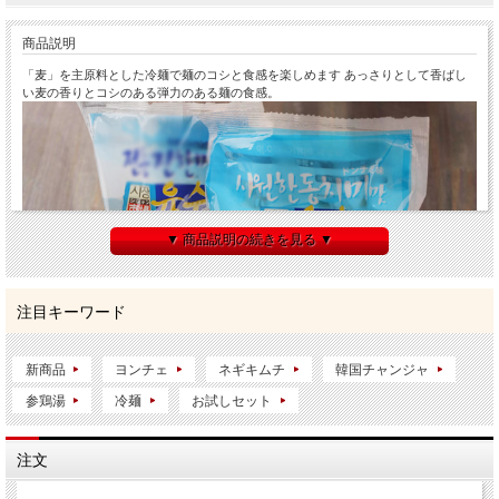
商品説明
「麦」を主原料とした冷麺で麺のコシと食感を楽しめます あっさりとして香ばし
い麦の香りとコシのある弾力のある麺の食感。
▼ 商品説明の続きを見る ▼
注目キーワード
新商品
ヨンチェ
ネギキムチ
韓国チャンジャ
参鶏湯
冷麺
お試しセット
注文