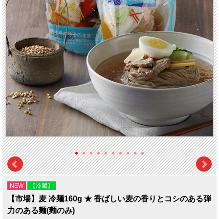
NEW
【冷蔵】
【市場】麦 冷麺160g ★ 香ばしい麦の香りとコシのある弾
力のある麺(麺のみ)