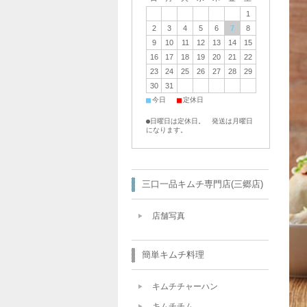
1
2
3
4
5
6
7
8
9
10
11
12
13
14
15
16
17
18
19
20
21
22
23
24
25
26
27
28
29
30
31
■
■
今日
定休日
●日曜日は定休日。 発送は月曜日
になります。
三口一品キムチ専門店(三郷店)
店舗写真
簡単キムチ料理
キムチチャーハン
キムチチム