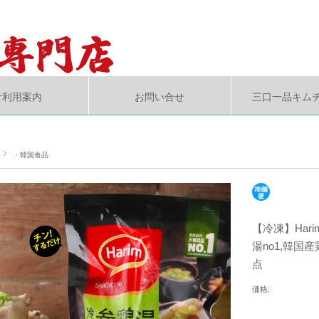
ご利用案内
お問い合せ
三口一品キム
・韓国食品
【冷凍】Harim
湯no1,韓国
点
価格: