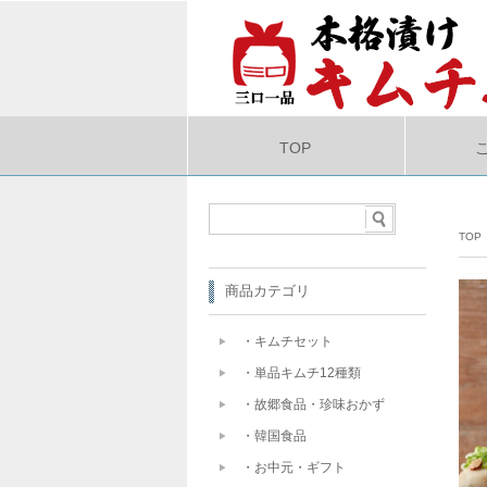
TOP
TOP
商品カテゴリ
・キムチセット
・単品キムチ12種類
・故郷食品・珍味おかず
・韓国食品
・お中元・ギフト