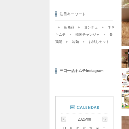
注目キーワード
新商品
ヨンチェ
ネギ
キムチ
韓国チャンジャ
参
鶏湯
冷麺
お試しセット
三口一品キムチInstagram
2026/08
日
月
火
水
木
金
土