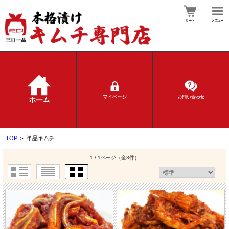
TOP
>
単品キムチ
1 / 1ページ
（全3件）