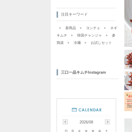
注目キーワード
新商品
ヨンチェ
ネギ
キムチ
韓国チャンジャ
参
鶏湯
冷麺
お試しセット
三口一品キムチInstagram
2026/08
日
月
火
水
木
金
土