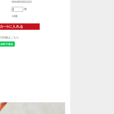
6944853001323
個
14個
の詳細はこちら