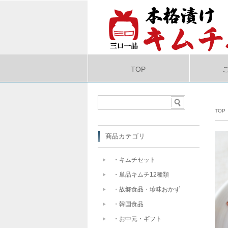
TOP
TOP
商品カテゴリ
・キムチセット
・単品キムチ12種類
・故郷食品・珍味おかず
・韓国食品
・お中元・ギフト