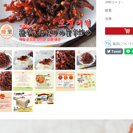
JANコード：
数量:
在庫:
返品について