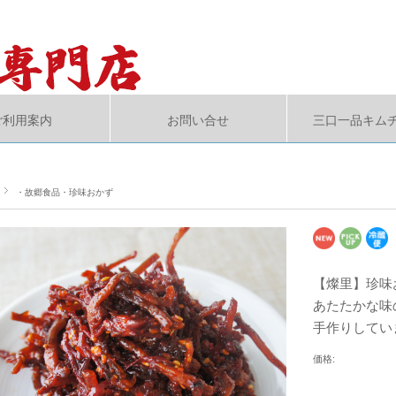
ご利用案内
お問い合せ
三口一品キム
・故郷食品・珍味おかず
【燦里】珍味
あたたかな味
手作りしてい
価格: