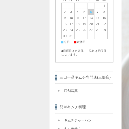
1
2
3
4
5
6
7
8
9
10
11
12
13
14
15
16
17
18
19
20
21
22
23
24
25
26
27
28
29
30
31
■
■
今日
定休日
●日曜日は定休日。 発送は月曜日
になります。
三口一品キムチ専門店(三郷店)
店舗写真
簡単キムチ料理
キムチチャーハン
キムチチム