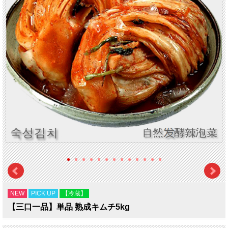
NEW
PICK UP
【冷蔵】
【三口一品】単品 熟成キムチ5kg