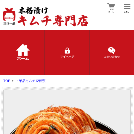
TOP
>
・単品キムチ12種類