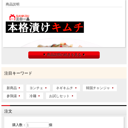
商品説明
▼ 商品説明の続きを見る ▼
注目キーワード
新商品
ヨンチェ
ネギキムチ
韓国チャンジャ
参鶏湯
冷麺
お試しセット
注文
購入数：
個