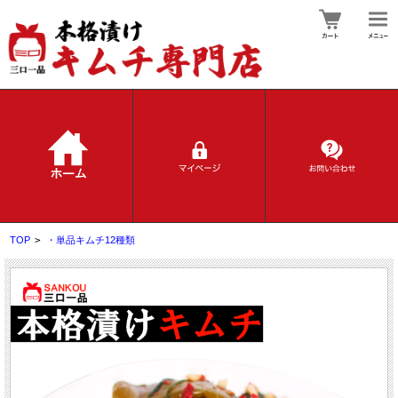
TOP
>
・単品キムチ12種類