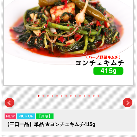
NEW
PICK UP
【冷蔵】
【三口一品】単品 ★ヨンチェキムチ415g