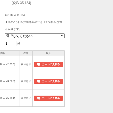
(税込 ¥5,184)
6944853099443
★九州/北海道/沖縄地方の方は追加送料が別途
かかります。
個
価格
在庫
購入
(税込 ¥2,376)
在庫あり
(税込 ¥3,780)
在庫あり
(税込 ¥5,184)
在庫あり