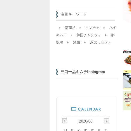
注目キーワード
新商品
ヨンチェ
ネギ
キムチ
韓国チャンジャ
参
鶏湯
冷麺
お試しセット
三口一品キムチInstagram
2026/08
日
月
火
水
木
金
土