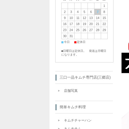
1
2
3
4
5
6
7
8
9
10
11
12
13
14
15
16
17
18
19
20
21
22
23
24
25
26
27
28
29
30
31
■
■
今日
定休日
●日曜日は定休日。 発送は月曜日
になります。
三口一品キムチ専門店(三郷店)
店舗写真
簡単キムチ料理
キムチチャーハン
キムチチム