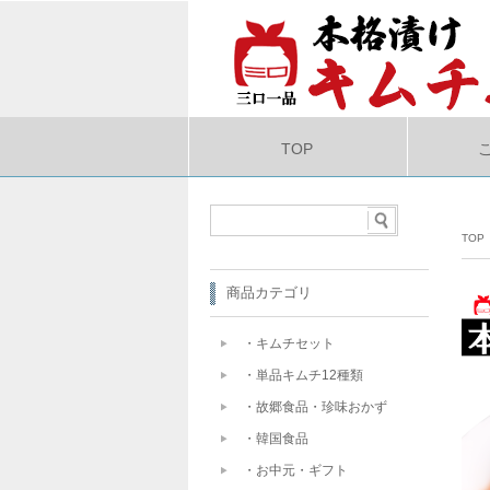
TOP
TOP
商品カテゴリ
・キムチセット
・単品キムチ12種類
・故郷食品・珍味おかず
・韓国食品
・お中元・ギフト