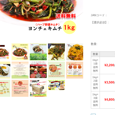
JANコード：
【選択必須】:
数量:
数量
1kg×
1袋
¥2,200
送料
無料
1kg×
2袋
¥3,500
送料
無料
1kg×
3袋
¥4,800
送料
無料