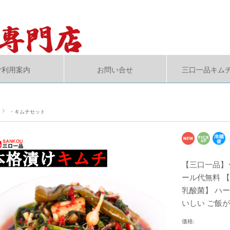
ご利用案内
お問い合せ
三口一品キム
・キムチセット
【三口一品】★
ール代無料 【
乳酸菌】 ハ
いしい ご飯
価格: