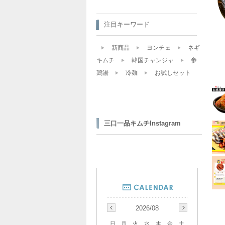
注目キーワード
新商品
ヨンチェ
ネギ
キムチ
韓国チャンジャ
参
鶏湯
冷麺
お試しセット
三口一品キムチInstagram
2026/08
日
月
火
水
木
金
土