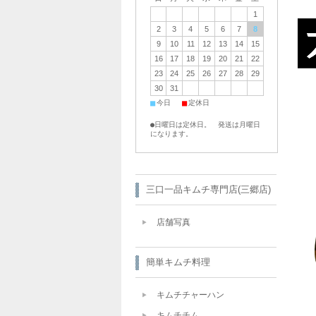
1
2
3
4
5
6
7
8
9
10
11
12
13
14
15
16
17
18
19
20
21
22
23
24
25
26
27
28
29
30
31
■
■
今日
定休日
●日曜日は定休日。 発送は月曜日
になります。
三口一品キムチ専門店(三郷店)
店舗写真
簡単キムチ料理
キムチチャーハン
キムチチム