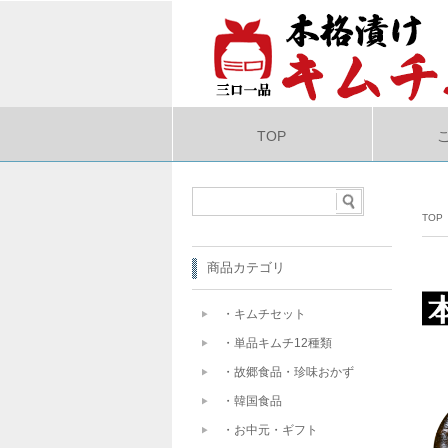
TOP
TOP
商品カテゴリ
・キムチセット
・単品キムチ12種類
・故郷食品・珍味おかず
・韓国食品
・お中元・ギフト