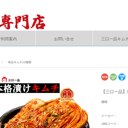
ご利用案内
お問い合せ
三口一品キム
・単品キムチ12種類
【三口一品】単
価格:
メーカー：
JANコード：