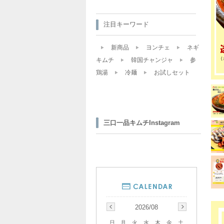
注目キーワード
新商品
ヨンチェ
ネギ
キムチ
韓国チャンジャ
参
鶏湯
冷麺
お試しセット
三口一品キムチInstagram
2026/08
日
月
火
水
木
金
土