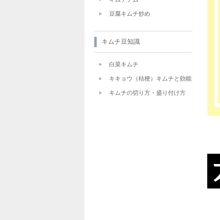
豆腐キムチ炒め
キムチ豆知識
白菜キムチ
キキョウ（桔梗）キムチと効能
キムチの切り方・盛り付け方