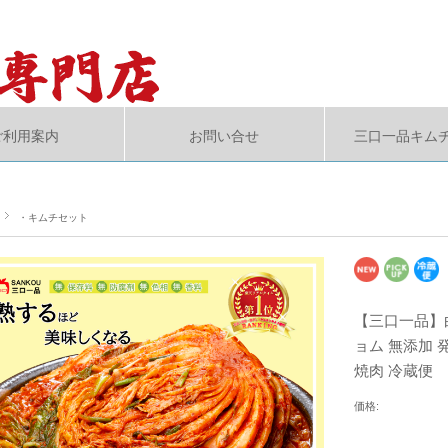
ご利用案内
お問い合せ
三口一品キム
・キムチセット
【三口一品】白
ョム 無添加 
焼肉 冷蔵便
価格: