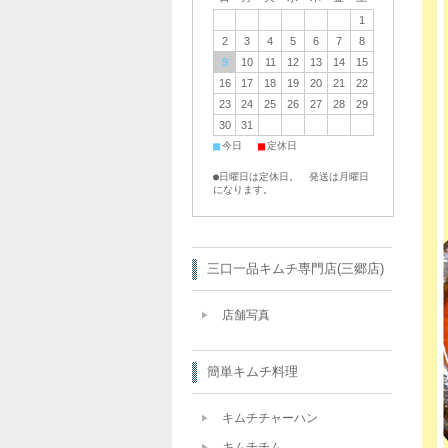
1
2
3
4
5
6
7
8
9
10
11
12
13
14
15
16
17
18
19
20
21
22
23
24
25
26
27
28
29
30
31
■
■
今日
定休日
●日曜日は定休日。 発送は月曜日
になります。
三口一品キムチ専門店(三郷店)
店舗写真
簡単キムチ料理
キムチチャーハン
キムチチム