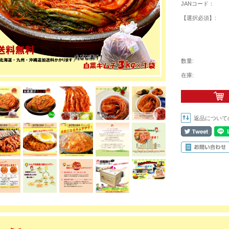
JANコード：
【選択必須】:
数量:
在庫:
返品について