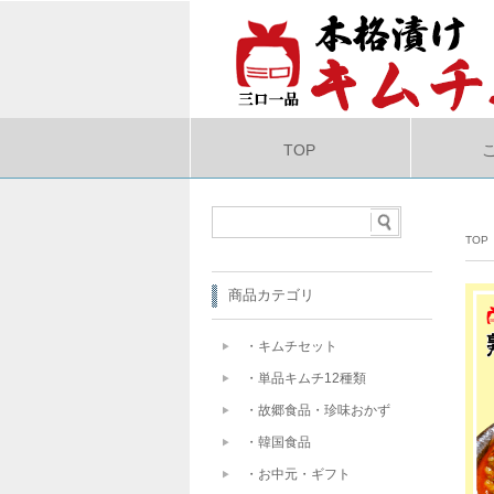
TOP
TOP
商品カテゴリ
・キムチセット
・単品キムチ12種類
・故郷食品・珍味おかず
・韓国食品
・お中元・ギフト