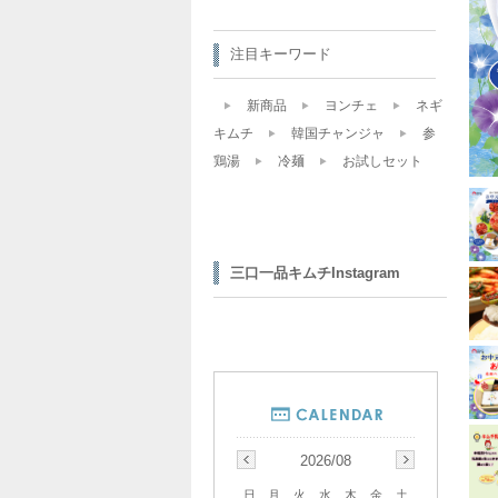
注目キーワード
新商品
ヨンチェ
ネギ
キムチ
韓国チャンジャ
参
鶏湯
冷麺
お試しセット
三口一品キムチInstagram
2026/08
日
月
火
水
木
金
土