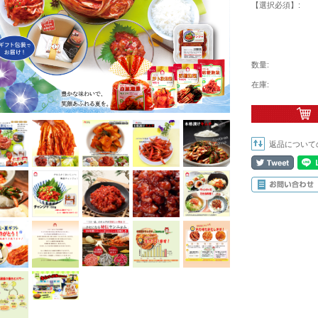
【選択必須】:
数量:
在庫:
返品について