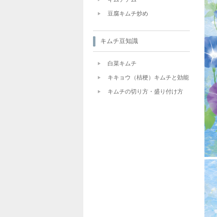
豆腐キムチ炒め
キムチ豆知識
白菜キムチ
キキョウ（桔梗）キムチと効能
キムチの切り方・盛り付け方