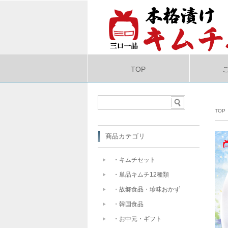
TOP
TOP
商品カテゴリ
・キムチセット
・単品キムチ12種類
・故郷食品・珍味おかず
・韓国食品
・お中元・ギフト