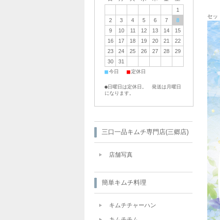
1
セッ
2
3
4
5
6
7
8
9
10
11
12
13
14
15
16
17
18
19
20
21
22
23
24
25
26
27
28
29
30
31
■
■
今日
定休日
●日曜日は定休日。 発送は月曜日
になります。
三口一品キムチ専門店(三郷店)
店舗写真
簡単キムチ料理
キムチチャーハン
キムチチム