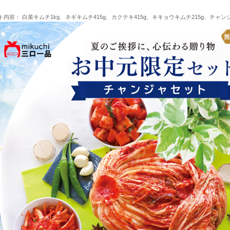
ト内容： 白菜キムチ1kg、ネギキムチ415g、カクテキ415g、キキョウキムチ215g、チャンジ