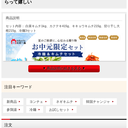
らって嬉しい
商品説明
セット内容： 白菜キムチ1kg、カクテキ415g、キキョウキムチ215g、切り干し大
根215g、冷麺3セット
▼ 商品説明の続きを見る ▼
注目キーワード
新商品
ヨンチェ
ネギキムチ
韓国チャンジャ
参鶏湯
冷麺
お試しセット
注文