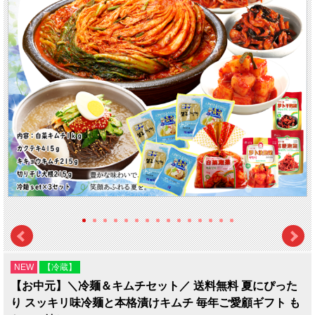
NEW
【冷蔵】
【お中元】＼冷麺＆キムチセット／ 送料無料 夏にぴった
り スッキリ味冷麺と本格漬けキムチ 毎年ご愛顧ギフト も